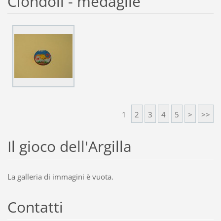
Ciondoli - medaglie
1
2
3
4
5
>
>>
Il gioco dell'Argilla
La galleria di immagini è vuota.
Contatti