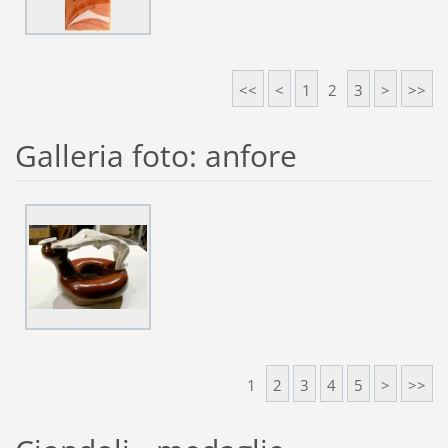
<<
<
1
2
3
>
>>
Galleria foto: anfore
1
2
3
4
5
>
>>