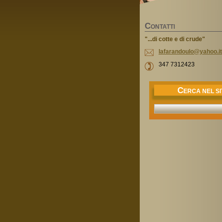
C
ONTATTI
"...di cotte e di crude"
lafarand
oulo@yah
oo.it
347 7312423
C
ERCA NEL SI