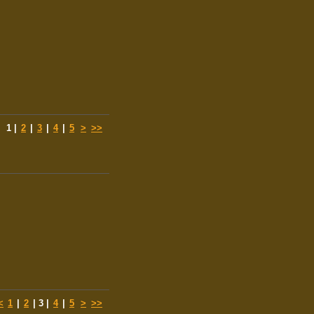
1
|
2
|
3
|
4
|
5
>
>>
<
1
|
2
|
3
|
4
|
5
>
>>