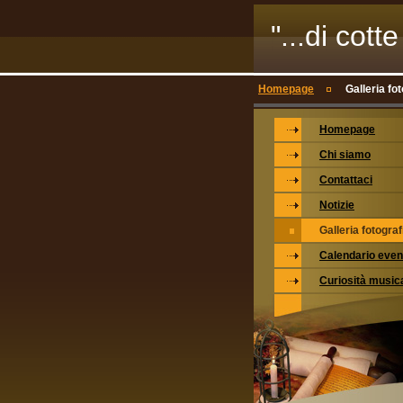
"...di cott
Homepage
Galleria fo
Homepage
Chi siamo
Contattaci
Notizie
Galleria fotograf
Calendario even
Curiosità musica