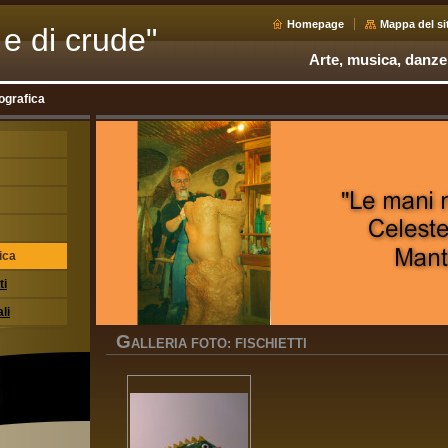
Homepage
Mappa del si
e e di crude"
Arte, musica, danze
tografica
ica
ti
li
G
ALLERIA FOTO: FISCHIETTI